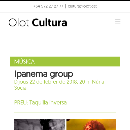
Skip
+34 972 27 27 77
|
cultura@olot.cat
to
content
MÚSICA
Ipanema group
Dijous 22 de febrer de 2018, 20 h,
Núria
Social
PREU: Taquilla inversa