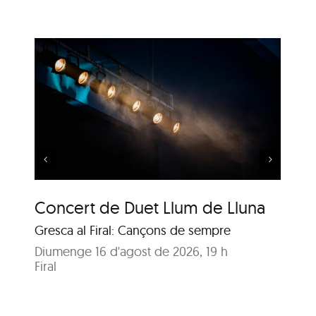
m
Música al Parc: Punch
Trio vs. Samuel Marthe
Concert de Duet Llum de Lluna
Mú
Sa
Gresca al Firal: Cançons de sempre
Ja
Diumenge 16 d'agost de 2026, 19 h
Firal
Diu
Pa