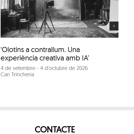
nous paisatges de
l’arquitectura garrotxina”
‘Olotins a contrallum. Una
“D
experiència creativa amb IA’
de
4 de setembre - 4 d'octubre de 2026
Co
Can Trincheria
29
Sa
CONTACTE