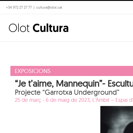
Skip
+34 972 27 27 77
|
cultura@olot.cat
to
content
EXPOSICIONS
“Je t’aime, Mannequin”- Escult
Projecte “Garrotxa Underground”
25 de març - 6 de maig de 2023,
L’Àmbit – Espai d