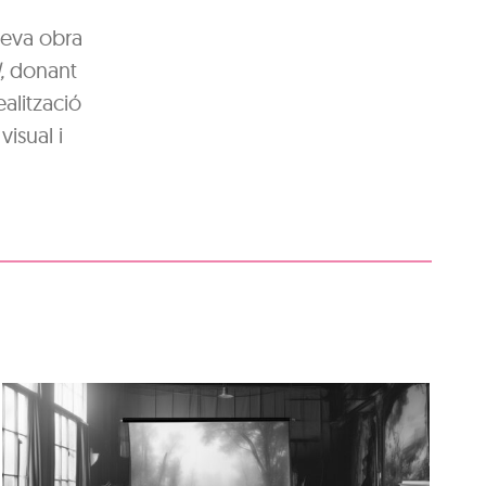
 seva obra
,
donant
alització
isual i
“De la casa a la plaça: