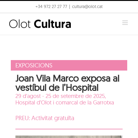
Skip
+34 972 27 27 77
|
cultura@olot.cat
to
content
EXPOSICIONS
Joan Vila Marco exposa al
vestíbul de l’Hospital
29 d'agost - 25 de setembre de 2025,
Hospital d’Olot i comarcal de la Garrotxa
PREU: Activitat gratuïta