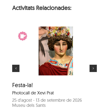
Activitats Relacionades:
El gegant més gran
Festa-la!
El
Photocall de Xevi Prat
25
Sa
25 d'agost - 13 de setembre de 2026
Museu dels Sants