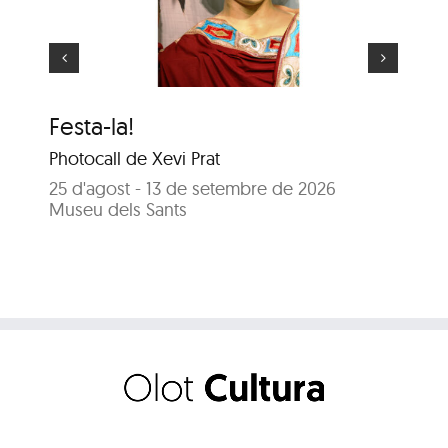
Festa-la!
El
Photocall de Xevi Prat
25
Sal
25 d'agost - 13 de setembre de 2026
Museu dels Sants