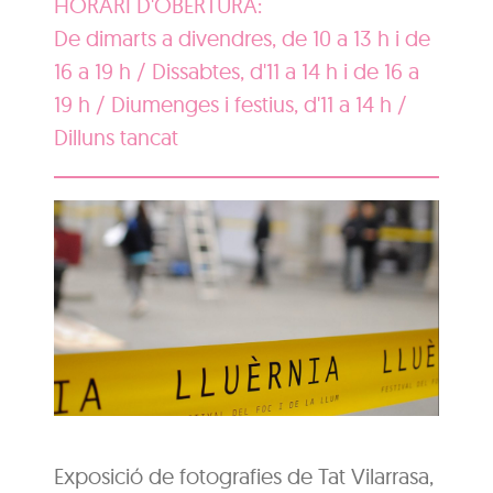
HORARI D'OBERTURA:
De dimarts a divendres, de 10 a 13 h i de
16 a 19 h / Dissabtes, d'11 a 14 h i de 16 a
19 h / Diumenges i festius, d'11 a 14 h /
Dilluns tancat
Exposició de fotografies de Tat Vilarrasa,