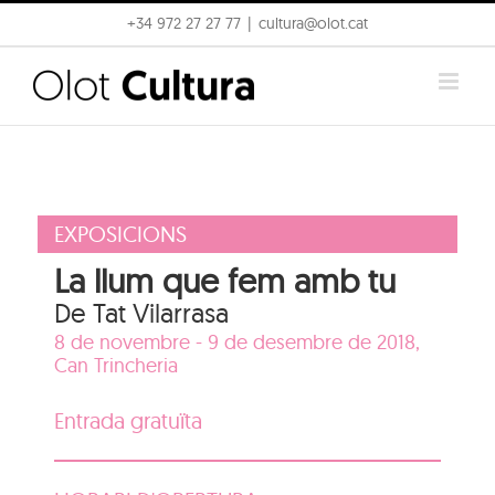
Skip
+34 972 27 27 77
|
cultura@olot.cat
to
content
EXPOSICIONS
La llum que fem amb tu
De Tat Vilarrasa
8 de novembre - 9 de desembre de 2018,
Can Trincheria
Entrada gratuïta