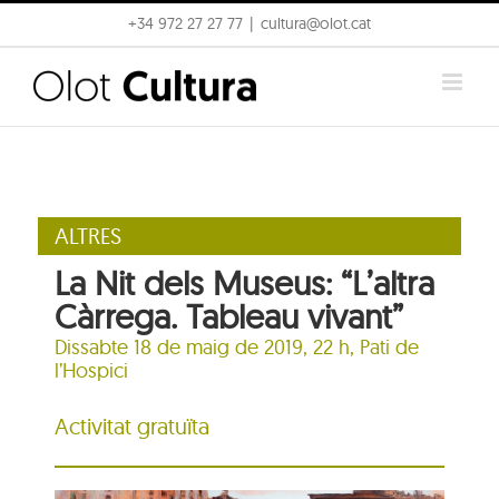
Skip
+34 972 27 27 77
|
cultura@olot.cat
to
content
ALTRES
La Nit dels Museus: “L’altra
Càrrega. Tableau vivant”
Dissabte 18 de maig de 2019, 22 h,
Pati de
l’Hospici
Activitat gratuïta