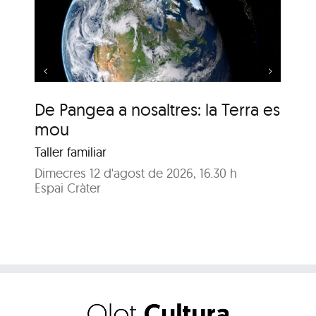
s:
De Pangea a nosaltres:
la Terra es mou
De Pangea a nosaltres: la Terra es
De
mou
m
Taller familiar
Tal
Dimecres 12 d'agost de 2026, 16.30 h
Dij
Espai Cràter
Esp