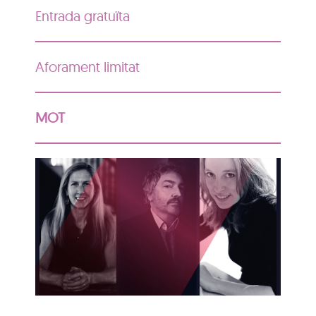
Entrada gratuïta
Aforament limitat
MOT