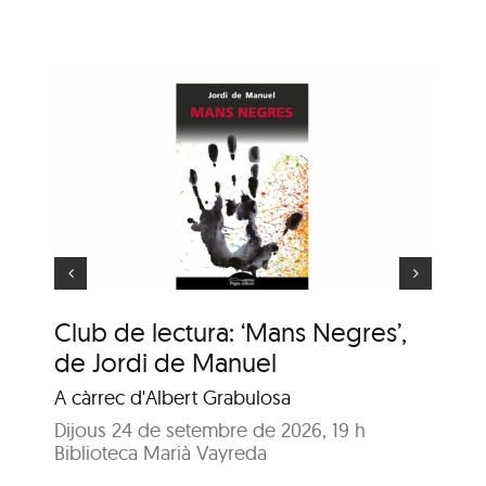
ns
Hora del conte: Deu
e
princesetes
Club de lectura: ‘Mans Negres’,
Ho
de Jordi de Manuel
Co
A càrrec d'Albert Grabulosa
Dil
Bib
Dijous 24 de setembre de 2026, 19 h
Biblioteca Marià Vayreda