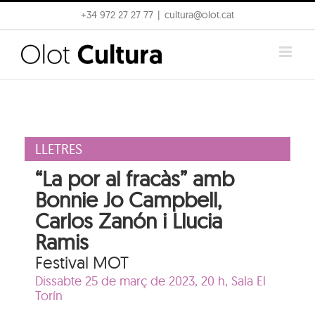
Skip
+34 972 27 27 77
|
cultura@olot.cat
to
content
LLETRES
“La por al fracàs” amb
Bonnie Jo Campbell,
Carlos Zanón i Llucia
Ramis
Festival MOT
Dissabte 25 de març de 2023, 20 h,
Sala El
Torín