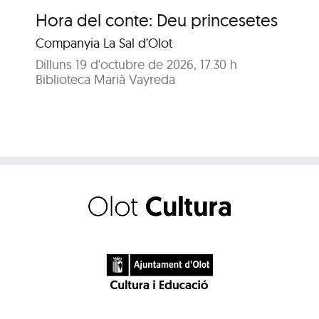
Hora del conte: Deu princesetes
Ho
fe
Companyia La Sal d’Olot
A c
Dilluns 19 d'octubre de 2026, 17.30 h
Biblioteca Marià Vayreda
Dil
Bib