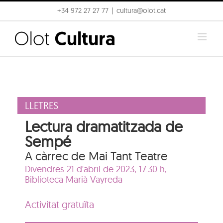
Skip
+34 972 27 27 77
|
cultura@olot.cat
to
content
LLETRES
Lectura dramatitzada de
Sempé
A càrrec de Mai Tant Teatre
Divendres 21 d'abril de 2023, 17.30 h,
Biblioteca Marià Vayreda
Activitat gratuïta