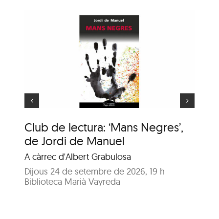
ns
e
Animaler
Club de lectura: ‘Mans Negres’,
An
de Jordi de Manuel
En
A càrrec d'Albert Grabulosa
Dij
Bib
Dijous 24 de setembre de 2026, 19 h
Biblioteca Marià Vayreda