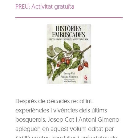
PREU: Activitat gratuïta
Després de dècades recollint
experiències i vivències dels últims
bosquerols, Josep Cot i Antoni Gimeno
apleguen en aquest volum editat per
Sidillà contes, rondalles i anècdotes de