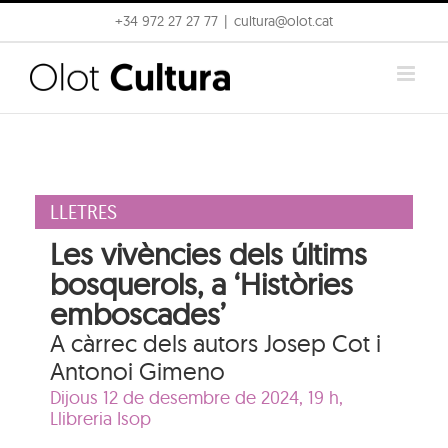
Skip
+34 972 27 27 77
|
cultura@olot.cat
to
content
LLETRES
Les vivències dels últims
bosquerols, a ‘Històries
emboscades’
A càrrec dels autors Josep Cot i
Antonoi Gimeno
Dijous 12 de desembre de 2024, 19 h,
Llibreria Isop