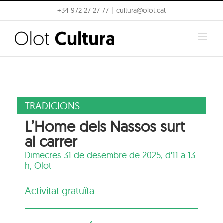
Skip
+34 972 27 27 77
|
cultura@olot.cat
to
content
TRADICIONS
L’Home dels Nassos surt
al carrer
Dimecres 31 de desembre de 2025, d'11 a 13
h, Olot
Activitat gratuïta