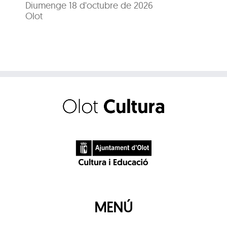
Diumenge 18 d'octubre de 2026
Sa
Olot
Dis
Pl
MENÚ