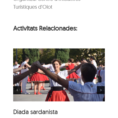
Turístiques d’Olot
Activitats Relacionades:
84è Concurs de Colles
Sardanistes
Diada sardanista
84