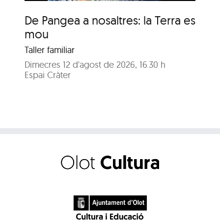
De Pangea a nosaltres: la Terra es
De
mou
m
Taller familiar
Tal
Dimecres 12 d'agost de 2026, 16.30 h
Dij
Espai Cràter
Esp