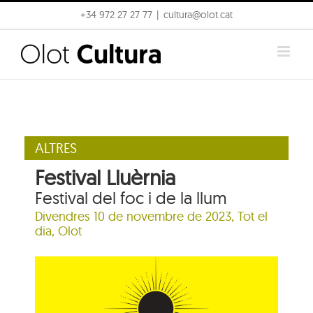
Skip
+34 972 27 27 77
|
cultura@olot.cat
to
content
ALTRES
Festival Lluèrnia
Festival del foc i de la llum
Divendres 10 de novembre de 2023, Tot el
dia, Olot