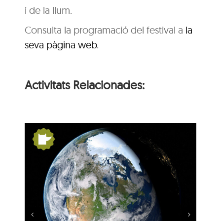
i de la llum.
Consulta la programació del festival a
la
seva pàgina web
.
Activitats Relacionades:
s:
De Pangea a nosaltres:
la Terra es mou