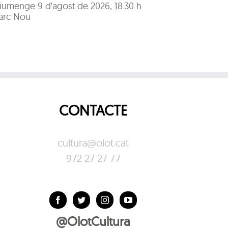
Jazz ma
iumenge 9 d'agost de 2026, 18.30 h
arc Nou
Diumeng
Parc No
CONTACTE
cultura@olot.cat
972 27 27 77
@OlotCultura