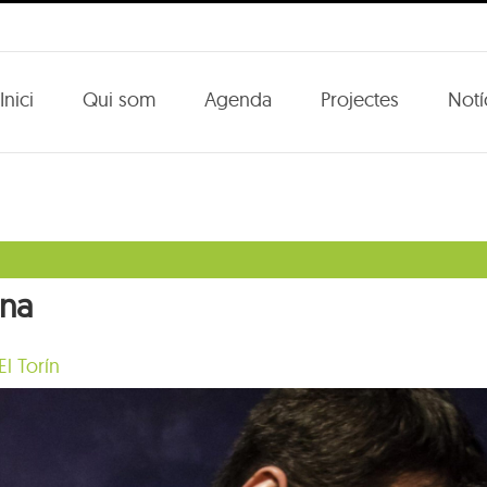
Inici
Qui som
Agenda
Projectes
Notí
ana
El Torín