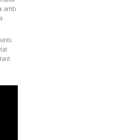
a
, amb
a
punts
tat
tant