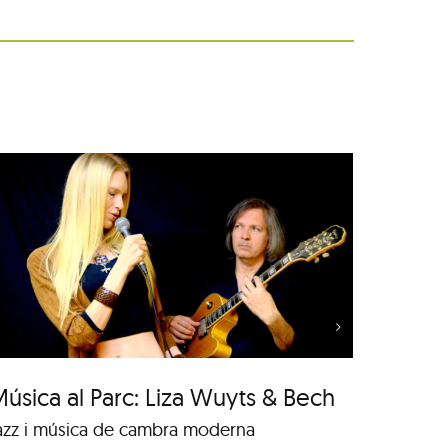
Música al Parc: Punch
Trio vs. Samuel Marthe
úsica al Parc: Liza Wuyts & Bech
Música
Samue
azz i música de cambra moderna