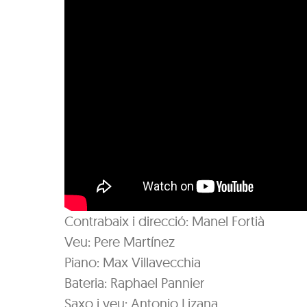
Contrabaix i direcció: Manel Fortià
Veu: Pere Martínez
Piano: Max Villavecchia
Bateria: Raphael Pannier
Saxo i veu: Antonio Lizana