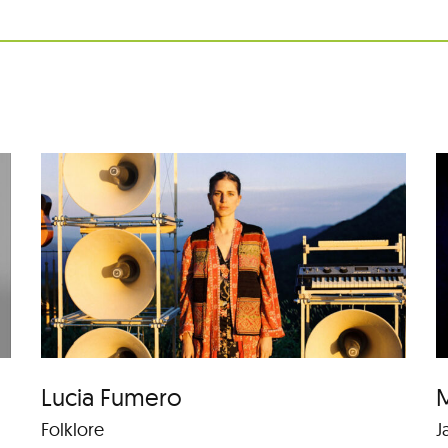
Música al Parc: Liza
Wuyts & Bech
Lucia Fumero
M
Folklore
J