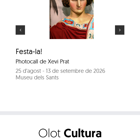
El gegant més gran
Festa-la!
El
Photocall de Xevi Prat
25
Sa
25 d'agost - 13 de setembre de 2026
Museu dels Sants