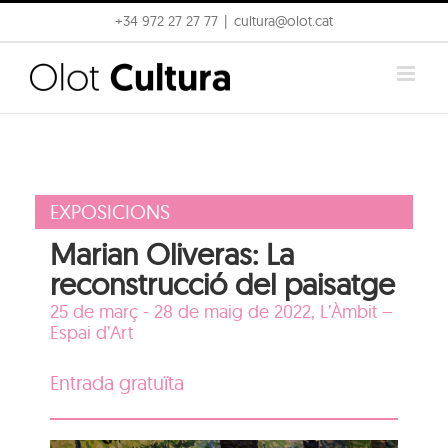
Skip
+34 972 27 27 77
|
cultura@olot.cat
to
content
EXPOSICIONS
Marian Oliveras: La
reconstrucció del paisatge
25 de març - 28 de maig de 2022,
L’Àmbit –
Espai d’Art
Entrada gratuïta