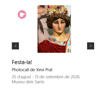
El gegant més gran
Festa-la!
El
Photocall de Xevi Prat
25
Sa
25 d'agost - 13 de setembre de 2026
Museu dels Sants