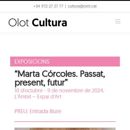
Skip
+34 972 27 27 77
|
cultura@olot.cat
to
content
EXPOSICIONS
“Marta Córcoles. Passat,
present, futur”
10 d'octubre - 9 de novembre de 2024,
L’Àmbit – Espai d’Art
PREU: Entrada lliure