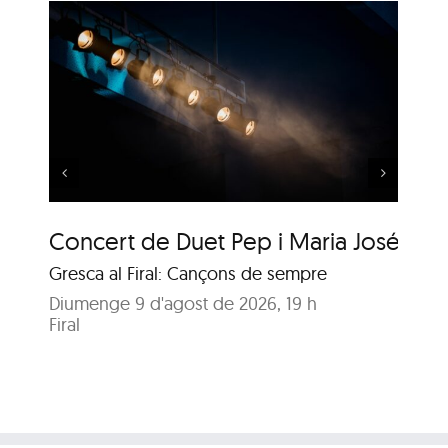
 i
Música al Parc: Liza
Wuyts & Bech
Concert de Duet Pep i Maria José
Mú
Gresca al Firal: Cançons de sempre
Ja
Diumenge 9 d'agost de 2026, 19 h
Diu
Firal
Pa