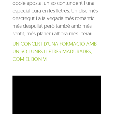
doble aposta: un so contundent i una
especial cura en les lletres. Un disc més
descregut i a la vegada més romàntic,
més despullat però també amb més
sentit, més planer i alhora més literari.
UN CONCERT D’UNA FORMACIÓ AMB
UN SO I UNES LLETRES MADURADES,
COM EL BON VI