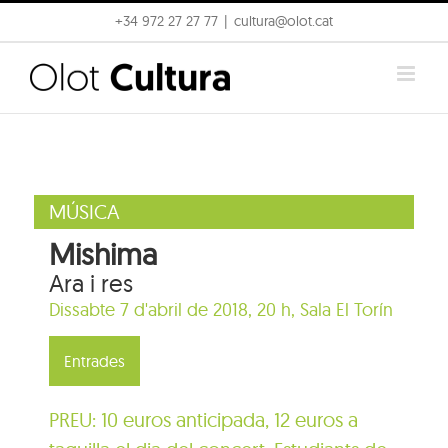
Skip
+34 972 27 27 77
|
cultura@olot.cat
to
content
MÚSICA
Mishima
Ara i res
Dissabte 7 d'abril de 2018, 20 h,
Sala El Torín
Entrades
PREU: 10 euros anticipada, 12 euros a