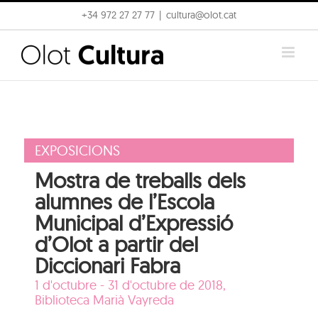
Skip
+34 972 27 27 77
|
cultura@olot.cat
to
content
EXPOSICIONS
Mostra de treballs dels
alumnes de l’Escola
Municipal d’Expressió
d’Olot a partir del
Diccionari Fabra
1 d'octubre - 31 d'octubre de 2018,
Biblioteca Marià Vayreda