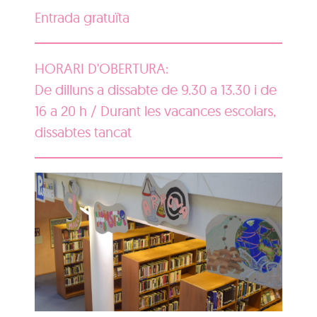
Entrada gratuïta
HORARI D'OBERTURA:
De dilluns a dissabte de 9.30 a 13.30 i de
16 a 20 h / Durant les vacances escolars,
dissabtes tancat