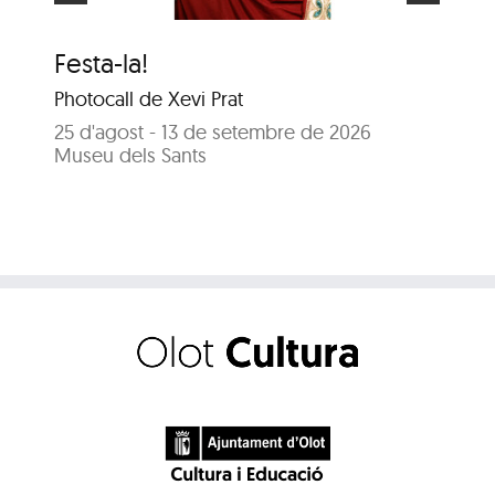
Festa-la!
El
Photocall de Xevi Prat
25
Sal
25 d'agost - 13 de setembre de 2026
Museu dels Sants