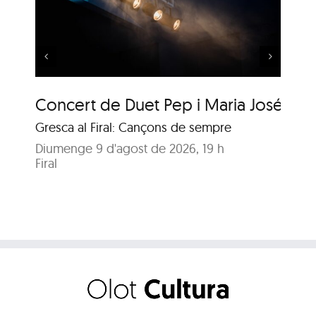
Wuyts & Bech
Concert de Duet Pep i Maria José
Mú
Gresca al Firal: Cançons de sempre
Ja
Diumenge 9 d'agost de 2026, 19 h
Di
Firal
Pa