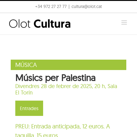
Skip
+34 972 27 27 77
|
cultura@olot.cat
to
content
MÚSICA
Músics per Palestina
Divendres 28 de febrer de 2025, 20 h,
Sala
El Torín
Entrades
PREU: Entrada anticipada, 12 euros. A
taquilla, 15 euros.