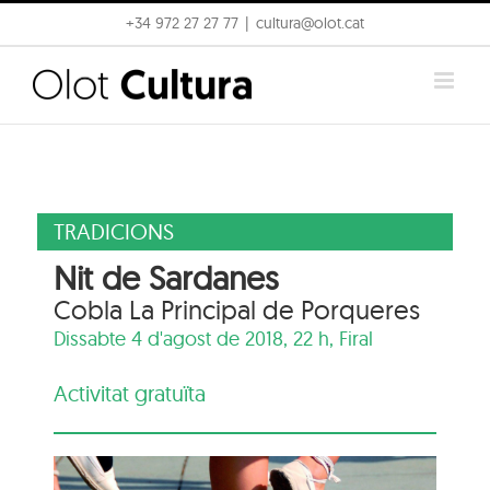
Skip
+34 972 27 27 77
|
cultura@olot.cat
to
content
TRADICIONS
Nit de Sardanes
Cobla La Principal de Porqueres
Dissabte 4 d'agost de 2018, 22 h,
Firal
Activitat gratuïta