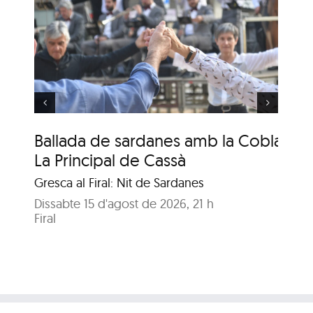
Ballada de sardanes
amb la Cobla
Genisenca
Ballada de sardanes amb la Cobla
Ba
La Principal de Cassà
Ge
Gresca al Firal: Nit de Sardanes
Gre
Dissabte 15 d'agost de 2026, 21 h
Dis
Firal
Fira