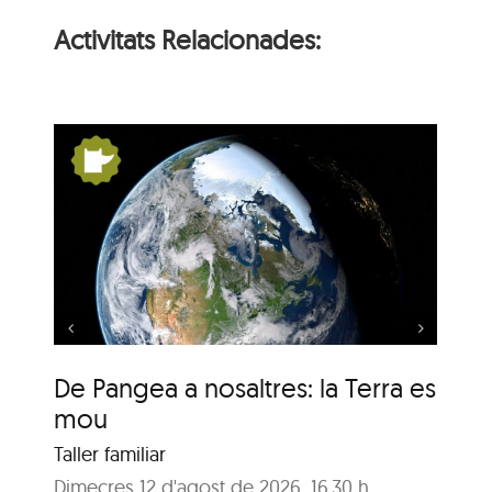
Activitats Relacionades:
s:
De Pangea a nosaltres:
la Terra es mou
De Pangea a nosaltres: la Terra es
De
mou
m
Taller familiar
Tal
Dimecres 12 d'agost de 2026, 16.30 h
Dij