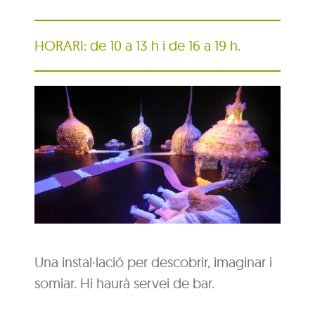
HORARI: de 10 a 13 h i de 16 a 19 h.
Una instal·lació per descobrir, imaginar i
somiar. Hi haurà servei de bar.