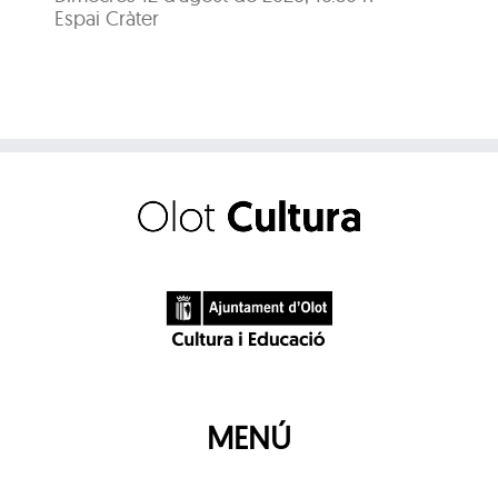
Espai Cràter
Esp
MENÚ