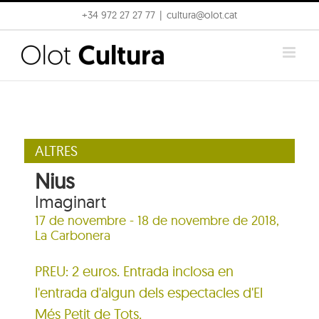
Skip
+34 972 27 27 77
|
cultura@olot.cat
to
content
ALTRES
Nius
Imaginart
17 de novembre - 18 de novembre de 2018,
La Carbonera
PREU: 2 euros. Entrada inclosa en
l'entrada d'algun dels espectacles d'El
Més Petit de Tots.