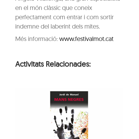
en el món clàssic que coneix
perfectament com entrar i com sortir
indemne del laberint dels mites.
Més informació:
www.festivalmot.cat
Activitats Relacionades:
ns
Hora del conte: Deu
e
princesetes