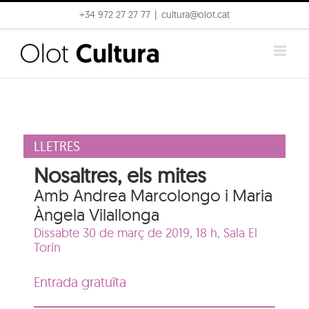
Skip
+34 972 27 27 77
|
cultura@olot.cat
to
content
LLETRES
Nosaltres, els mites
Amb Andrea Marcolongo i Maria
Àngela Vilallonga
Dissabte 30 de març de 2019, 18 h,
Sala El
Torín
Entrada gratuïta