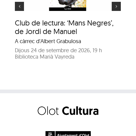
Club de lectura: ‘Mans Negres’,
Ho
de Jordi de Manuel
Com
A càrrec d'Albert Grabulosa
Dil
Bib
Dijous 24 de setembre de 2026, 19 h
Biblioteca Marià Vayreda