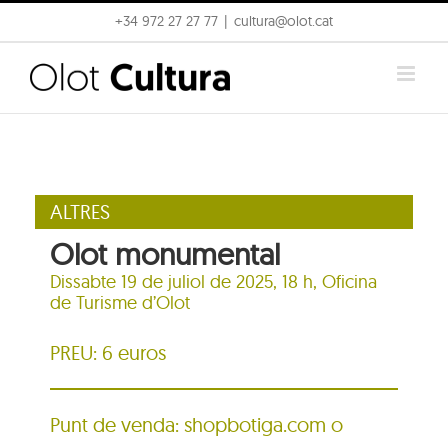
Skip
+34 972 27 27 77
|
cultura@olot.cat
to
content
ALTRES
Olot monumental
Dissabte 19 de juliol de 2025, 18 h,
Oficina
de Turisme d’Olot
PREU: 6 euros
Punt de venda: shopbotiga.com o