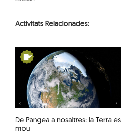
Activitats Relacionades:
s:
De Pangea a nosaltres:
la Terra es mou
De Pangea a nosaltres: la Terra es
De
mou
m