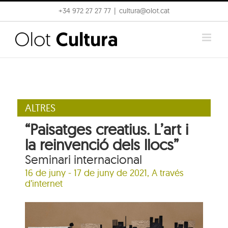
Skip
+34 972 27 27 77
|
cultura@olot.cat
to
content
ALTRES
“Paisatges creatius. L’art i
la reinvenció dels llocs”
Seminari internacional
16 de juny - 17 de juny de 2021, A través
d’internet