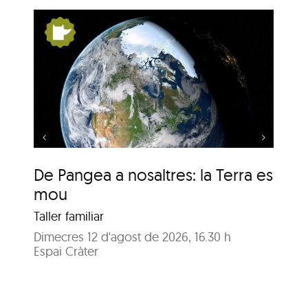
s:
De Pangea a nosaltres:
la Terra es mou
De Pangea a nosaltres: la Terra es
De
mou
m
Taller familiar
Tal
Dimecres 12 d'agost de 2026, 16.30 h
Dij
Espai Cràter
Esp