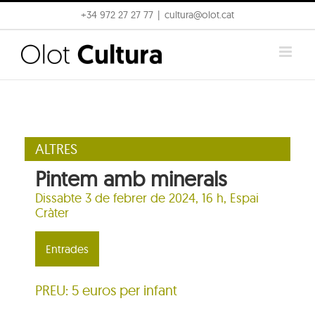
Skip
+34 972 27 27 77
|
cultura@olot.cat
to
content
ALTRES
Pintem amb minerals
Dissabte 3 de febrer de 2024, 16 h,
Espai
Cràter
Entrades
PREU: 5 euros per infant