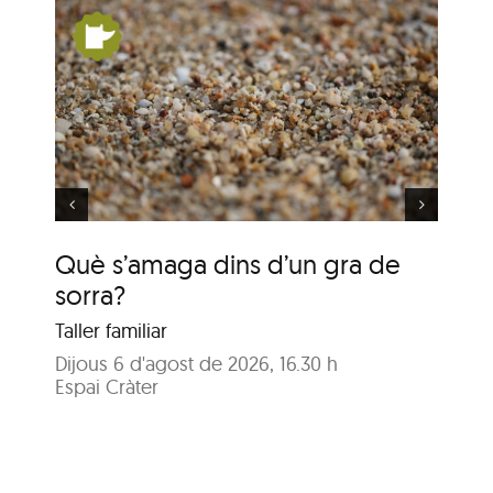
un
Què s’amaga dins d’un
gra de sorra?
Què s’amaga dins d’un gra de
Qu
sorra?
so
Taller familiar
Tal
Dijous 6 d'agost de 2026, 16.30 h
Dim
Espai Cràter
Esp