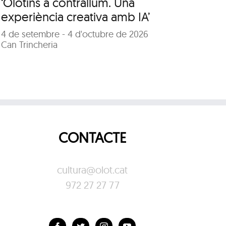
‘Olotins a contrallum. Una
“D
experiència creativa amb IA’
de
4 de setembre - 4 d'octubre de 2026
Co
Can Trincheria
29
Sa
CONTACTE
cultura@olot.cat
972 27 27 77