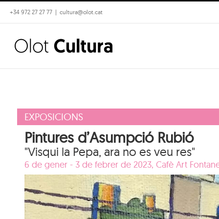
Skip
+34 972 27 27 77
|
cultura@olot.cat
to
content
EXPOSICIONS
Pintures d’Asumpció Rubió
"Visqui la Pepa, ara no es veu res"
6 de gener - 3 de febrer de 2023, Cafè Art Fontanel