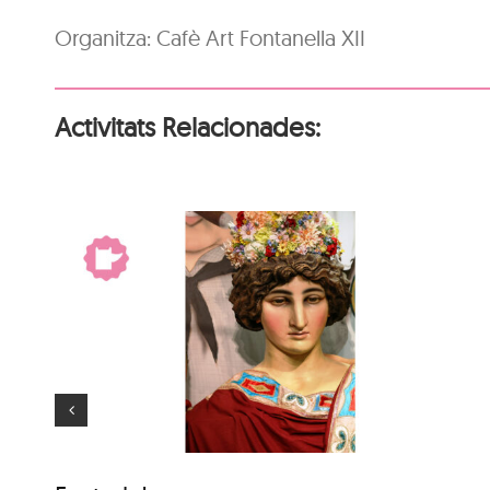
Organitza: Cafè Art Fontanella XII
Activitats Relacionades:
El gegant més gran