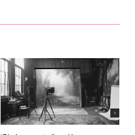
“De la casa a la plaça:
nous paisatges de
l’arquitectura garrotxina”