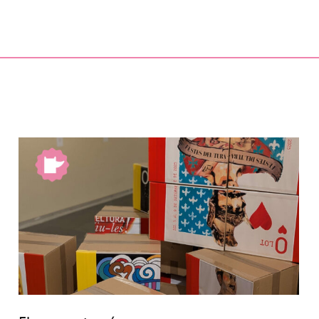
‘Olotins a contrallum. Una
experiència creativa amb
IA’