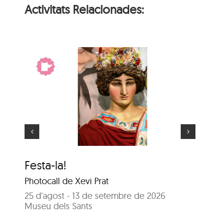
Activitats Relacionades:
El gegant més gran
Festa-la!
El
Photocall de Xevi Prat
25
Sa
25 d'agost - 13 de setembre de 2026
Museu dels Sants