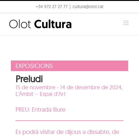
Skip
+34 972 27 27 77
|
cultura@olot.cat
to
content
EXPOSICIONS
Preludi
15 de novembre - 14 de desembre de 2024,
L’Àmbit – Espai d’Art
PREU: Entrada lliure
Es podrà visitar de dijous a dissabte, de