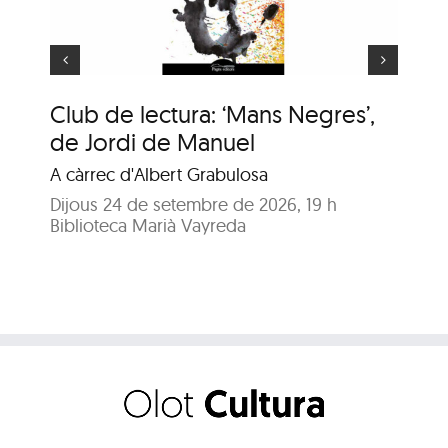
Club de lectura: ‘Mans Negres’,
An
de Jordi de Manuel
En
A càrrec d'Albert Grabulosa
Dij
Bib
Dijous 24 de setembre de 2026, 19 h
Biblioteca Marià Vayreda