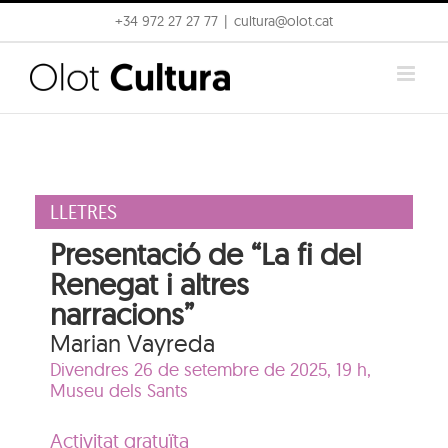
Skip
+34 972 27 27 77
|
cultura@olot.cat
to
content
LLETRES
Presentació de “La fi del
Renegat i altres
narracions”
Marian Vayreda
Divendres 26 de setembre de 2025, 19 h,
Museu dels Sants
Activitat gratuïta