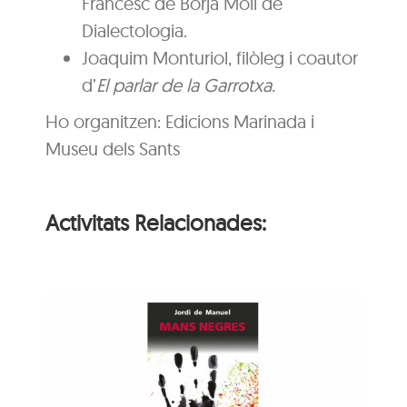
Francesc de Borja Moll de
Dialectologia.
Joaquim Monturiol, filòleg i coautor
d’
El parlar de la Garrotxa
.
Ho organitzen: Edicions Marinada i
Museu dels Sants
Activitats Relacionades:
ns
e
Animaler