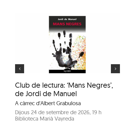
ns
e
Animaler
Club de lectura: ‘Mans Negres’,
An
de Jordi de Manuel
En
A càrrec d'Albert Grabulosa
Dij
Bib
Dijous 24 de setembre de 2026, 19 h
Biblioteca Marià Vayreda