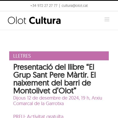
Skip
+34 972 27 27 77
|
cultura@olot.cat
to
content
LLETRES
Presentació del llibre “El
Grup Sant Pere Màrtir. El
naixement del barri de
Montolivet d’Olot”
Dijous 12 de desembre de 2024, 19 h,
Arxiu
Comarcal de la Garrotxa
PREU: Activitat gratuïta