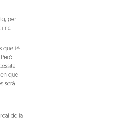
ig, per
i ric
s que té
. Però
cessita
 nen que
es serà
cal de la