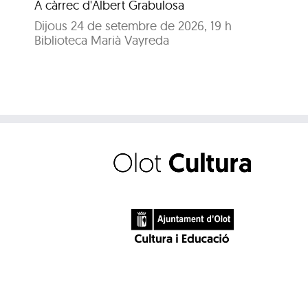
A càrrec d'Albert Grabulosa
Dijous 24 de setembre de 2026, 19 h
Biblioteca Marià Vayreda