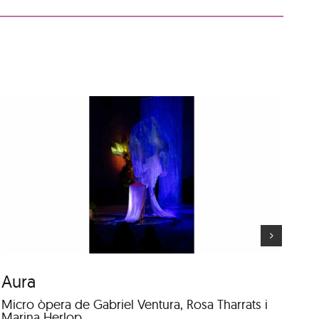
VVVVBBBBRRRR
Aura
V
Micro òpera de Gabriel Ventura, Rosa Tharrats i
Po
Marina Herlop
i G