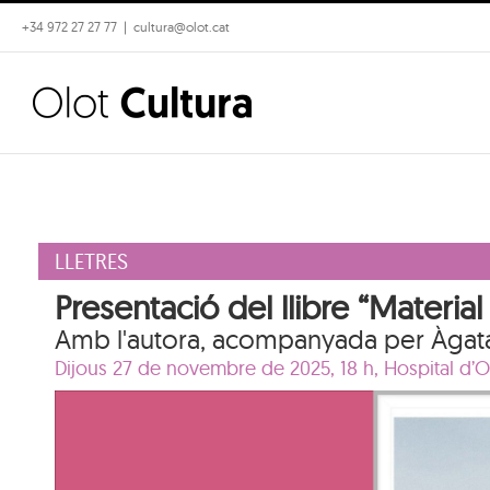
Skip
+34 972 27 27 77
|
cultura@olot.cat
to
content
LLETRES
Presentació del llibre “Material
Amb l'autora, acompanyada per Àgat
Dijous 27 de novembre de 2025, 18 h,
Hospital d’O