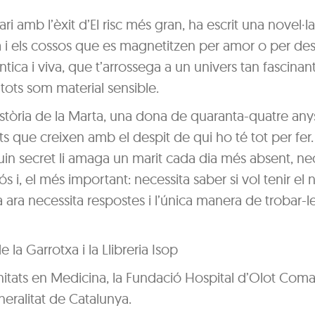
ri amb l’èxit d’El risc més gran, ha escrit una novel·la
ra i els cossos que es magnetitzen per amor o per des
ica i viva, que t’arrossega a un univers tan fascinant 
tots som material sensible.
stòria de la Marta, una dona de quaranta-quatre any
nts que creixen amb el despit de qui ho té tot per fer
uin secret li amaga un marit cada dia més absent, ne
ós i, el més important: necessita saber si vol tenir el
 ara necessita respostes i l’única manera de trobar-l
 la Garrotxa i la Llibreria Isop
itats en Medicina, la Fundació Hospital d’Olot Comar
eralitat de Catalunya.