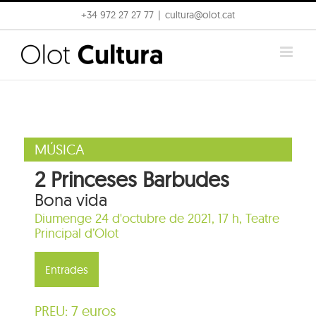
Skip
+34 972 27 27 77
|
cultura@olot.cat
to
content
MÚSICA
2 Princeses Barbudes
Bona vida
Diumenge 24 d'octubre de 2021, 17 h,
Teatre
Principal d’Olot
Entrades
PREU: 7 euros