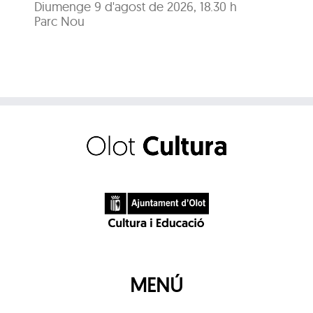
Ja
Diumenge 9 d'agost de 2026, 18.30 h
Parc Nou
Diu
Pa
MENÚ