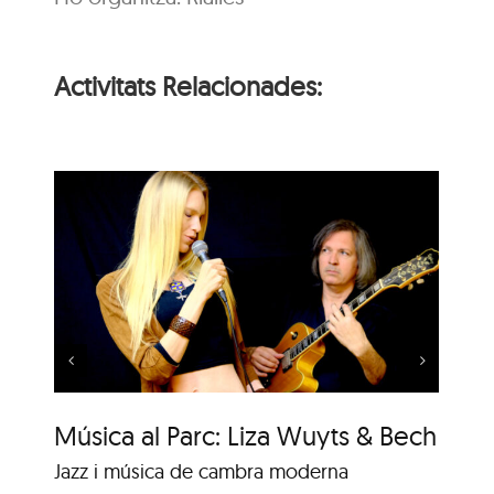
Activitats Relacionades:
Música al Parc: Punch
Trio vs. Samuel Marthe
Música al Parc: Liza Wuyts & Bech
Mú
Sa
Jazz i música de cambra moderna