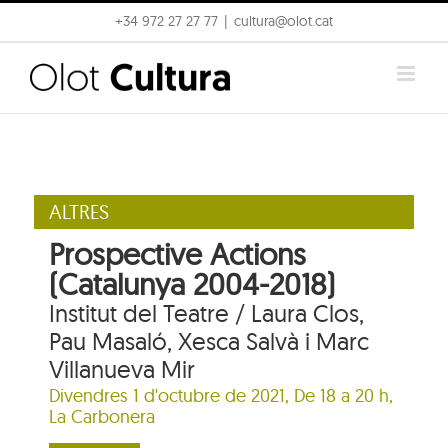
Skip
+34 972 27 27 77
|
cultura@olot.cat
to
content
ALTRES
Prospective Actions
(Catalunya 2004-2018)
Institut del Teatre / Laura Clos,
Pau Masaló, Xesca Salvà i Marc
Villanueva Mir
Divendres 1 d'octubre de 2021, De 18 a 20 h,
La Carbonera