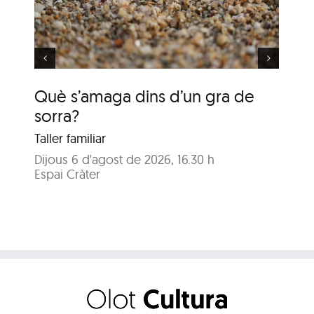
la Terra es mou
Què s’amaga dins d’un gra de
De
sorra?
m
Taller familiar
Tal
Dijous 6 d'agost de 2026, 16.30 h
Dim
Espai Cràter
Esp