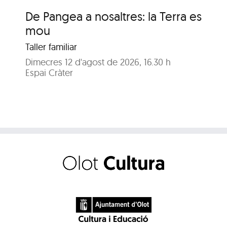
De Pangea a nosaltres: la Terra es
De
mou
m
Taller familiar
Tal
Dimecres 12 d'agost de 2026, 16.30 h
Dij
Espai Cràter
Esp