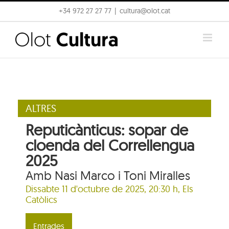
Skip
+34 972 27 27 77
|
cultura@olot.cat
to
content
ALTRES
Reputicànticus: sopar de
cloenda del Correllengua
2025
Amb Nasi Marco i Toni Miralles
Dissabte 11 d'octubre de 2025, 20:30 h,
Els
Catòlics
Entrades