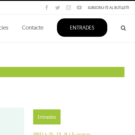
Facebook
Twitter
Instagram
YouTube
SUBSCRIU-TE AL BUTLLETÍ!
cies
Contacte
ENTRADES
Entrades
PREU: 15, 13, 8 i 5 euros