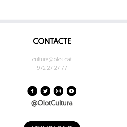
CONTACTE
cultura@olot.cat
972 27 27 77
@OlotCultura