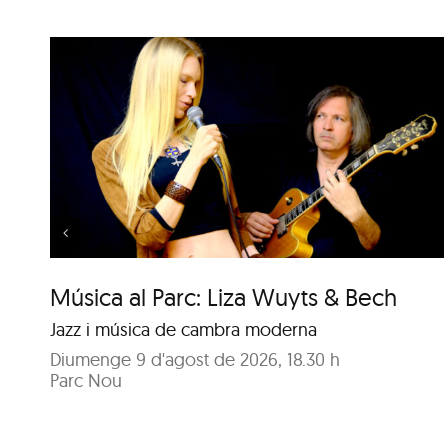
Música al Parc: Punch Trio
vs. Samuel Marthe
Música al Parc: Liza Wuyts & Bech
Jazz i música de cambra moderna
Diumenge 9 d'agost de 2026, 18.30 h
Parc Nou