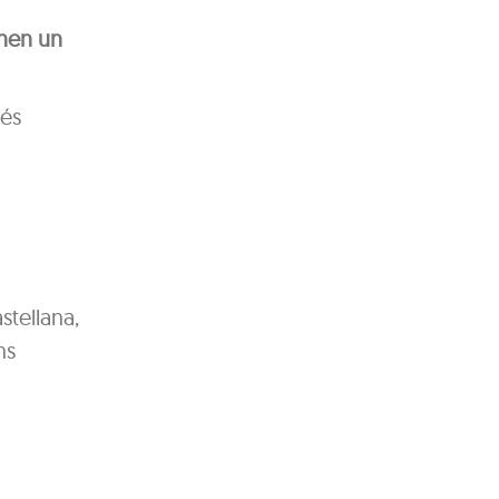
enen un
més
stellana,
ns