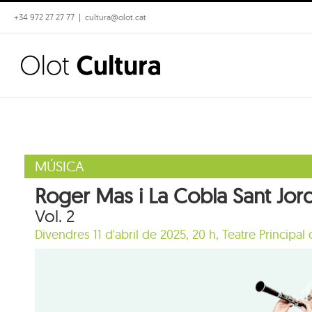
Skip
+34 972 27 27 77
|
cultura@olot.cat
to
content
MÚSICA
Roger Mas i La Cobla Sant Jord
Vol. 2
Divendres 11 d'abril de 2025, 20 h,
Teatre Principal 