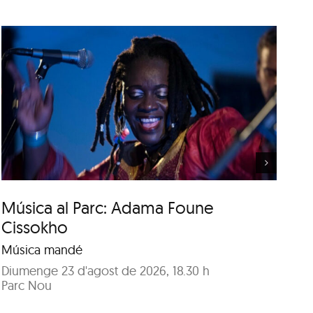
Ensemble 1695
Música al Parc: Adama Foune
E
Cissokho
Mú
in
Música mandé
Di
Diumenge 23 d'agost de 2026, 18.30 h
Sa
Parc Nou