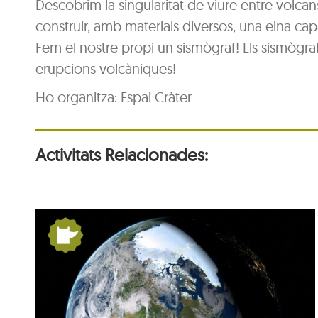
Descobrim la singularitat de viure entre volca
construir, amb materials diversos, una eina cap
Fem el nostre propi un sismògraf! Els sismògrafs
erupcions volcàniques!
Ho organitza: Espai Cràter
Activitats Relacionades:
la
De Pangea a nosaltres: la
Terra es mou