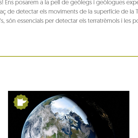
ns! Ens posarem a la pell de geòlegs i geòlogues exp
aç de detectar els moviments de la superfície de la T
, són essencials per detectar els terratrèmols i les p
Festa Major del barri de
Pequín 2026