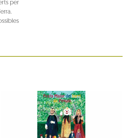
erts per
erra.
ossibles
Festa Major del barri de
Pequín 2026