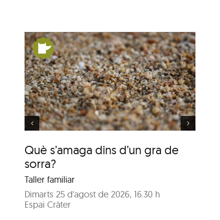
un
Què s’amaga dins d’un
gra de sorra?
Què s’amaga dins d’un gra de
Qu
sorra?
so
Taller familiar
Tal
Dimarts 25 d'agost de 2026, 16.30 h
Dij
Espai Cràter
Esp