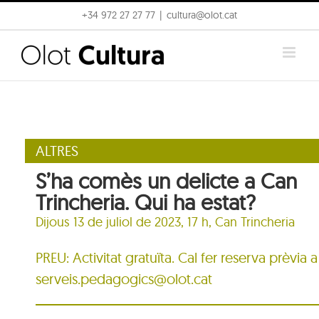
Skip
+34 972 27 27 77
|
cultura@olot.cat
to
content
ALTRES
S’ha comès un delicte a Can
Trincheria. Qui ha estat?
Dijous 13 de juliol de 2023, 17 h,
Can Trincheria
PREU: Activitat gratuïta. Cal fer reserva prèvia a
serveis.pedagogics@olot.cat