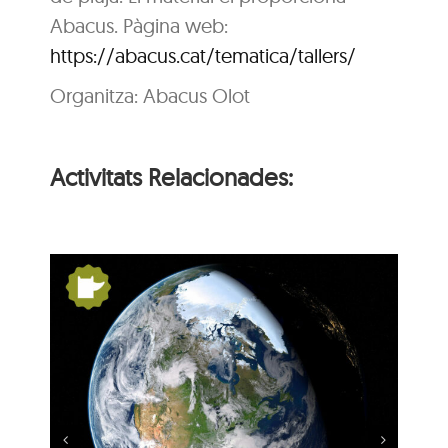
Abacus. Pàgina web:
https://abacus.cat/tematica/tallers/
Organitza: Abacus Olot
Activitats Relacionades:
s:
De Pangea a nosaltres:
la Terra es mou