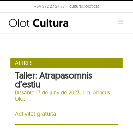
Skip
+34 972 27 27 77
|
cultura@olot.cat
to
content
ALTRES
Taller: Atrapasomnis
d’estiu
Dissabte 17 de juny de 2023, 11 h, Abacus
Olot
Activitat gratuïta