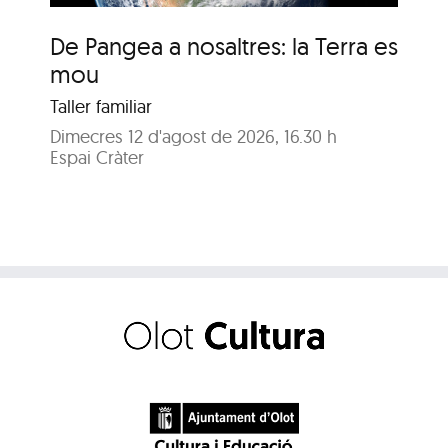
De Pangea a nosaltres: la Terra es
De
mou
m
Taller familiar
Tal
Dimecres 12 d'agost de 2026, 16.30 h
Dij
Espai Cràter
Esp