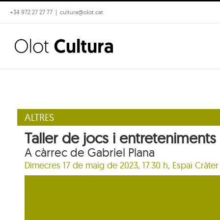
Skip
+34 972 27 27 77
|
cultura@olot.cat
to
content
ALTRES
Taller de jocs i entreteniment
A càrrec de Gabriel Plana
Dimecres 17 de maig de 2023, 17.30 h,
Espai Cràter