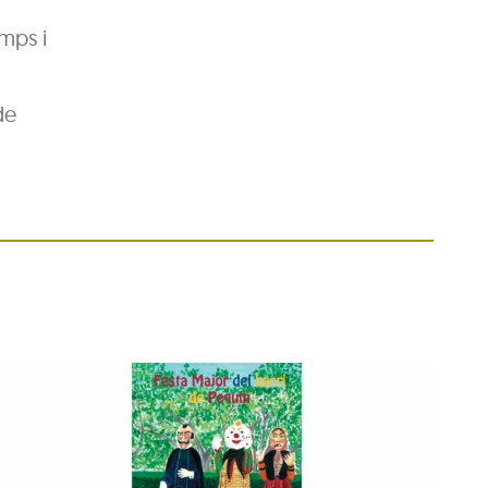
emps i
de
Festa Major del barri de