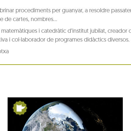
 i esbrinar procediments per guanyar, a resoldre passat
ase de cartes, nombres…
n matemàtiques i catedràtic d’institut jubilat, creador 
tiva i col·laborador de programes didàctics diversos.
otxa
Festa Major del barri de