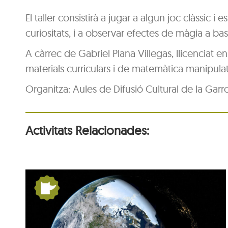
El taller consistirà a jugar a algun joc clàssic
curiositats, i a observar efectes de màgia a b
A càrrec de Gabriel Plana Villegas, llicenciat e
materials curriculars i de matemàtica manipula
Organitza: Aules de Difusió Cultural de la Garr
Activitats Relacionades:
la
De Pangea a nosaltres: la