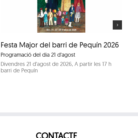
Pequín 2026
Festa Major del barri de Pequín 2026
Fe
Programació del dia 21 d'agost
Pr
Divendres 21 d'agost de 2026, A partir les 17 h
Di
barri de Pequín
Pa
CONTACTE