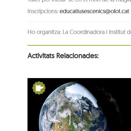
Inscripcions:
educatiusescenics@olot.cat
Ho organitza: La Coordinadora i Institut d
Activitats Relacionades:
tres:
De Pangea a nosaltres
u
la Terra es mou