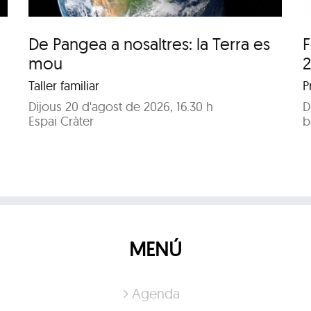
De Pangea a nosaltres: la Terra es
F
mou
Taller familiar
P
Dijous 20 d'agost de 2026, 16.30 h
D
Espai Cràter
b
MENÚ
Agenda