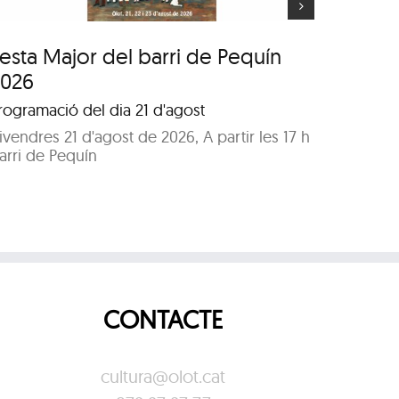
esta Major del barri de Pequín
Festa 
2026
2026
rogramació del dia 21 d'agost
Program
ivendres 21 d'agost de 2026, A partir les 17 h
Dissabte
arri de Pequín
Parc de
CONTACTE
cultura@olot.cat