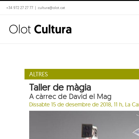
Skip
+34 972 27 27 77
|
cultura@olot.cat
to
content
ALTRES
Taller de màgia
A càrrec de David el Mag
Dissabte 15 de desembre de 2018, 11 h,
La Ca