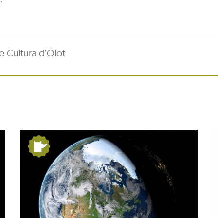
e Cultura d’Olot
:
Festa Major del barri
de Pequín 2026