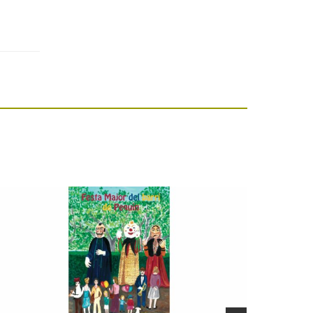
Festa Major del barri
de Pequín 2026