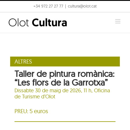
Skip
+34 972 27 27 77
|
cultura@olot.cat
to
content
ALTRES
Taller de pintura romànica:
“Les flors de la Garrotxa”
Dissabte 30 de maig de 2026, 11 h,
Oficina
de Turisme d’Olot
PREU: 5 euros