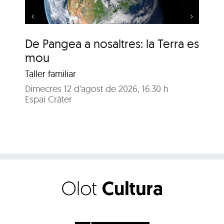
De Pangea a nosaltres: la Terra es
De
mou
m
Taller familiar
Tal
Dimecres 12 d'agost de 2026, 16.30 h
Dij
Espai Cràter
Esp