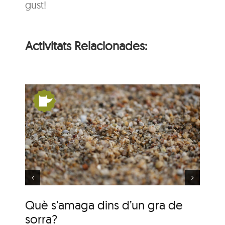
gust!
Activitats Relacionades:
un
Què s’amaga dins d’un
gra de sorra?
Què s’amaga dins d’un gra de
Qu
sorra?
so