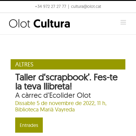
Skip
+34 972 27 27 77
|
cultura@olot.cat
to
content
ALTRES
Taller d‘scrapbook’. Fes-te
la teva llibreta!
A càrrec d’Ecolider Olot
Dissabte 5 de novembre de 2022, 11 h,
Biblioteca Marià Vayreda
Entrades