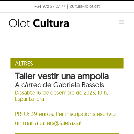
Skip
+34 972 27 27 77
|
cultura@olot.cat
to
content
ALTRES
Taller vestir una ampolla
A càrrec de Gabriela Bassols
Dissabte 16 de desembre de 2023, 10 h,
Espai La iera
PREU: 39 euros. Per inscripcions escriviu
un mail a tallers@laiera.cat