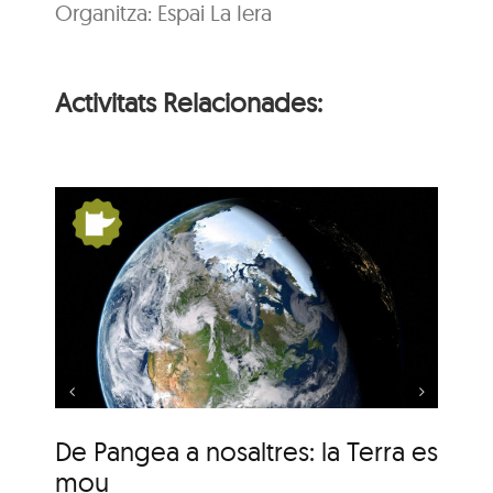
Organitza: Espai La Iera
Activitats Relacionades:
s:
De Pangea a nosaltres:
la Terra es mou
De Pangea a nosaltres: la Terra es
De
mou
m