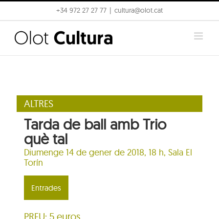
Skip
+34 972 27 27 77
|
cultura@olot.cat
to
content
ALTRES
Tarda de ball amb Trio
què tal
Diumenge 14 de gener de 2018, 18 h,
Sala El
Torín
Entrades
PREU: 5 euros