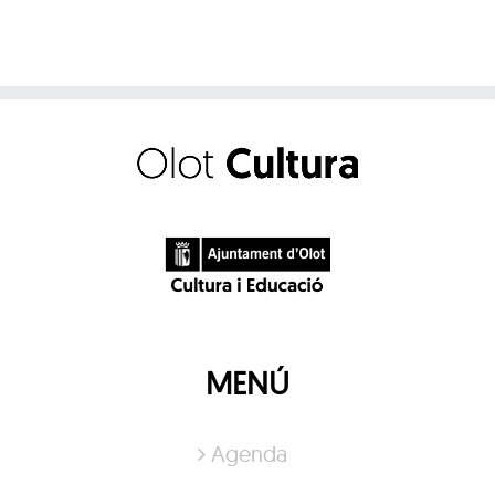
Pl
MENÚ
Agenda