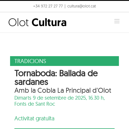
Skip
+34 972 27 27 77
|
cultura@olot.cat
to
content
TRADICIONS
Tornaboda: Ballada de
sardanes
Amb la Cobla La Principal d'Olot
Dimarts 9 de setembre de 2025, 16.30 h,
Fonts de Sant Roc
Activitat gratuïta