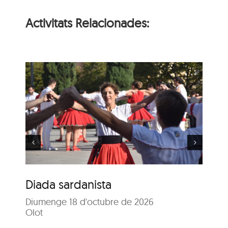
Activitats Relacionades:
84è Concurs de Colles
Sardanistes
Diada sardanista
84
Diumenge 18 d'octubre de 2026
Sa
Olot
Dis