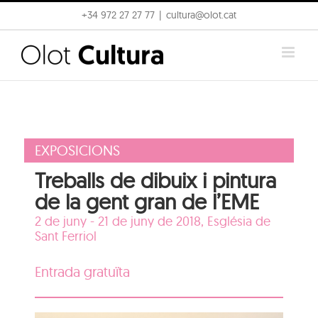
Skip
+34 972 27 27 77
|
cultura@olot.cat
to
content
EXPOSICIONS
Treballs de dibuix i pintura
de la gent gran de l’EME
2 de juny - 21 de juny de 2018,
Església de
Sant Ferriol
Entrada gratuïta