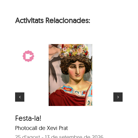
Activitats Relacionades:
El gegant més gran
Festa-la!
El
Photocall de Xevi Prat
25
Sal
25 d'agost - 13 de setembre de 2026