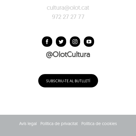
cultura@olot.cat
972 27 27 77
@OlotCultura
SUBSCRIU-TE AL BUTLLETÍ
Avís legal
Política de privacitat
Política de cookies