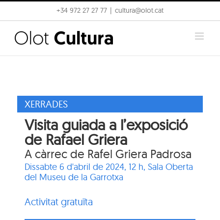
Skip
+34 972 27 27 77
|
cultura@olot.cat
to
content
XERRADES
Visita guiada a l’exposició
de Rafael Griera
A càrrec de Rafel Griera Padrosa
Dissabte 6 d'abril de 2024, 12 h,
Sala Oberta
del Museu de la Garrotxa
Activitat gratuïta