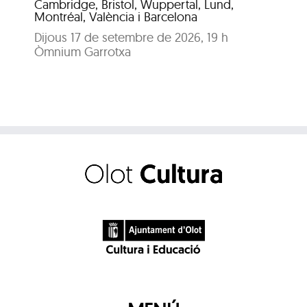
Pat
Cambridge, Bristol, Wuppertal, Lund,
Montréal, València i Barcelona
Dijous 17 de setembre de 2026, 19 h
Òmnium Garrotxa