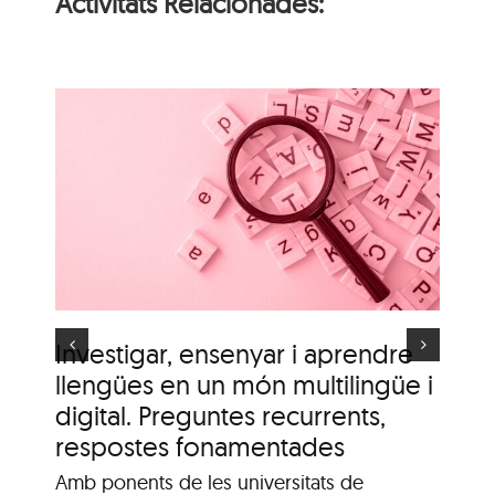
Activitats Relacionades:
i
n
Itinerari personal: “El
i
clima urbà de la ciutat
d’Olot”
s
Investigar, ensenyar i aprendre
It
llengües en un món multilingüe i
de
digital. Preguntes recurrents,
A c
me
respostes fonamentades
Dis
Amb ponents de les universitats de