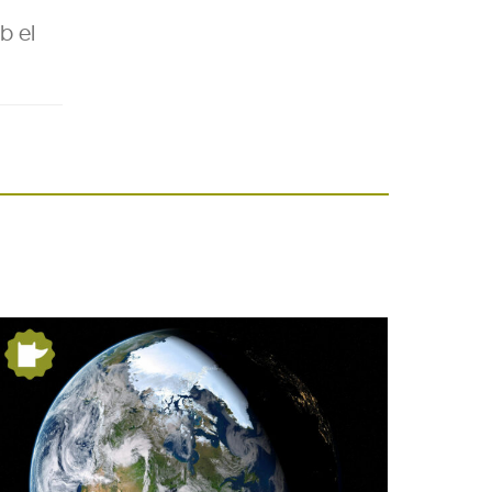
b el
Festa Major del barri
de Pequín 2026