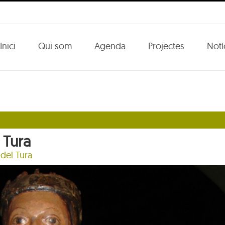
Inici
Qui som
Agenda
Projectes
Notí
l Tura
 del Tura