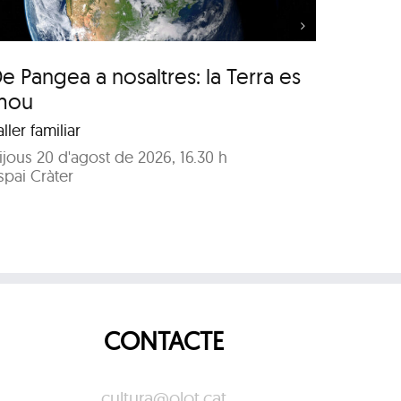
e Pangea a nosaltres: la Terra es
Festa 
mou
2026
aller familiar
Programa
ijous 20 d'agost de 2026, 16.30 h
Divendre
spai Cràter
barri de
CONTACTE
cultura@olot.cat