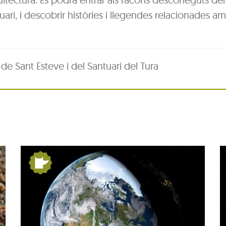
uari, i descobrir històries i llegendes relacionades am
de Sant Esteve i del Santuari del Tura
:
De Pangea a nosaltres:
la Terra es mou