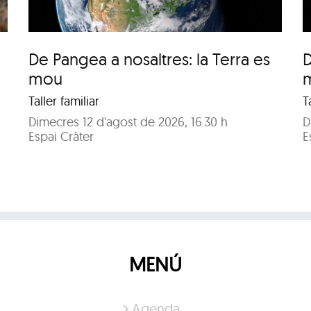
De Pangea a nosaltres: la Terra es
D
mou
Taller familiar
T
Dimecres 12 d'agost de 2026, 16.30 h
D
Espai Cràter
E
MENÚ
Agenda