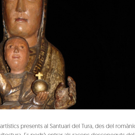
 artístics presents al Santuari del Tura, des del romàni
rquitectura. Es podrà entrar als racons desconeguts del