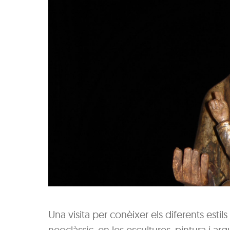
Una visita per conèixer els diferents estils
neoclàssic, en les escultures, pintura i a