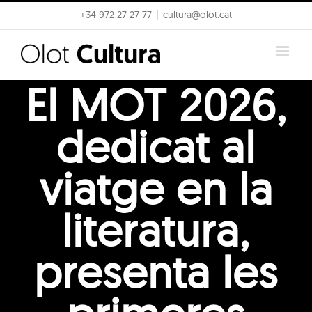
Skip
+34 972 27 27 77
|
cultura@olot.cat
to
content
El MOT 2026,
dedicat al
viatge en la
literatura,
presenta les