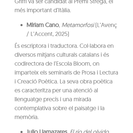
Griffi va ser candidat al Premi Strega, el
més important d’Itàlia.
Míriam Cano
,
Metamorfosi
(L’Avenç
/ L’Accent, 2025)
És escriptora i traductora. Col·labora en
diversos mitjans culturals catalans i és
codirectora de l’Escola Bloom, on
imparteix els seminaris de Prosa i Lectura
i Creació Poètica. La seva obra poètica
es caracteritza per una atenció al
llenguatge precís i una mirada
contemplativa sobre el paisatge i la
memòria.
Julio Llamazares
,
El río del olvido