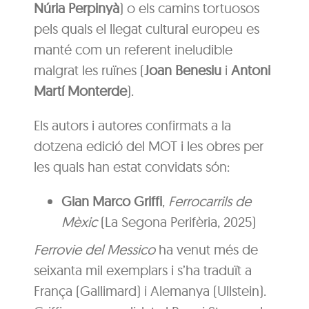
Núria Perpinyà
) o els camins tortuosos
pels quals el llegat cultural europeu es
manté com un referent ineludible
malgrat les ruïnes (
Joan Benesiu
i
Antoni
Martí Monterde
).
Els autors i autores confirmats a la
dotzena edició del MOT i les obres per
les quals han estat convidats són:
Gian Marco Griffi
,
Ferrocarrils de
Mèxic
(La Segona Perifèria, 2025)
Ferrovie del Messico
ha venut més de
seixanta mil exemplars i s’ha traduït a
França (Gallimard) i Alemanya (Ullstein).