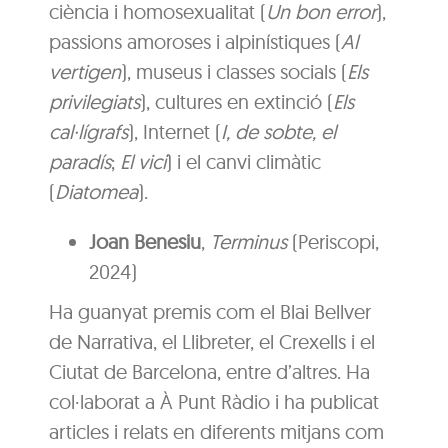
ciència i homosexualitat (
Un bon error
),
passions amoroses i alpinístiques (
Al
vertigen
), museus i classes socials (
Els
privilegiats
), cultures en extinció (
Els
cal·lígrafs
), Internet (
I, de sobte, el
paradís
;
El vici
) i el canvi climàtic
(
Diatomea
).
Joan Benesiu
,
Terminus
(Periscopi,
2024)
Ha guanyat premis com el Blai Bellver
de Narrativa, el Llibreter, el Crexells i el
Ciutat de Barcelona, entre d’altres. Ha
col·laborat a À Punt Ràdio i ha publicat
articles i relats en diferents mitjans com