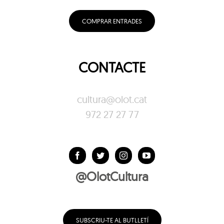
COMPRAR ENTRADES
CONTACTE
cultura@olot.cat
972 27 27 77
@OlotCultura
SUBSCRIU-TE AL BUTLLETÍ