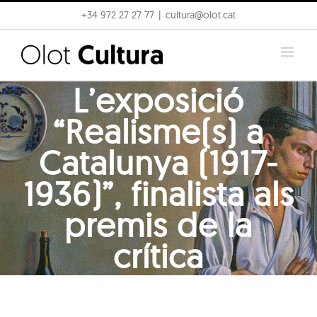
Skip
+34 972 27 27 77
|
cultura@olot.cat
to
content
L’exposició
“Realisme(s) a
Catalunya (1917-
1936)”, finalista als
premis de la
crítica