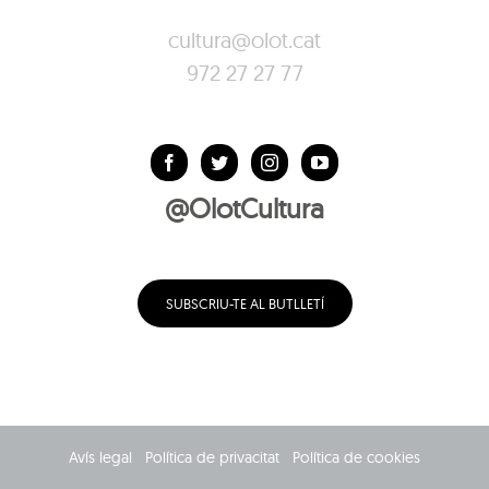
cultura@olot.cat
972 27 27 77
@OlotCultura
SUBSCRIU-TE AL BUTLLETÍ
Avís legal
Política de privacitat
Política de cookies