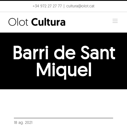
Skip
+34 972 27 27 77
|
cultura@olot.cat
to
content
Barri de Sant
Miquel
18 ag. 2021