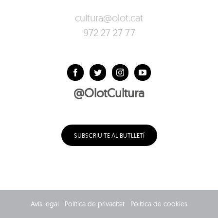
cultura@olot.cat
972 27 27 77
@OlotCultura
SUBSCRIU-TE AL BUTLLETÍ
Avís legal
Política de privacitat
Política de cookies