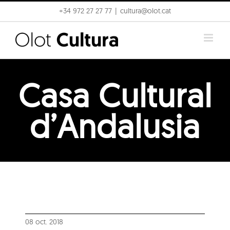
Skip
+34 972 27 27 77
|
cultura@olot.cat
to
content
Casa Cultural
d’Andalusia
08 oct. 2018