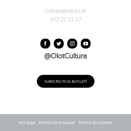
cultura@olot.cat
972 27 27 77
@OlotCultura
SUBSCRIU-TE AL BUTLLETÍ
Avís legal
Política de privacitat
Política de cookies