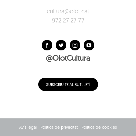
cultura@olot.cat
972 27 27 77
@OlotCultura
SUBSCRIU-TE AL BUTLLETÍ
Avís legal
Política de privacitat
Política de cookies